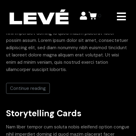
Storytelling Cards
0
Nam liber tempor cum soluta nobis eleifend option congue
nihil imperdiet doming id quod mazim placerat facer
possim assum. Lorem ipsum dolor sit amet, consectetuer
adipiscing elit, sed diam nonummy nibh euismod tincidunt
ut laoreet dolore magna aliquam erat volutpat. Ut wisi
enim ad minim veniam, quis nostrud exerci tation
ullamcorper suscipit lobortis.
Continue reading
Storytelling Cards
Nam liber tempor cum soluta nobis eleifend option congue
nihil imperdiet doming id quod mazim placerat facer