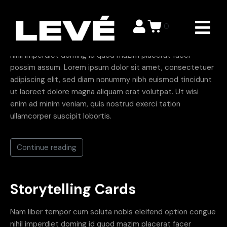
Storytelling Cards
0
Nam liber tempor cum soluta nobis eleifend option congue
nihil imperdiet doming id quod mazim placerat facer
possim assum. Lorem ipsum dolor sit amet, consectetuer
adipiscing elit, sed diam nonummy nibh euismod tincidunt
ut laoreet dolore magna aliquam erat volutpat. Ut wisi
enim ad minim veniam, quis nostrud exerci tation
ullamcorper suscipit lobortis.
Continue reading
Storytelling Cards
Nam liber tempor cum soluta nobis eleifend option congue
nihil imperdiet doming id quod mazim placerat facer